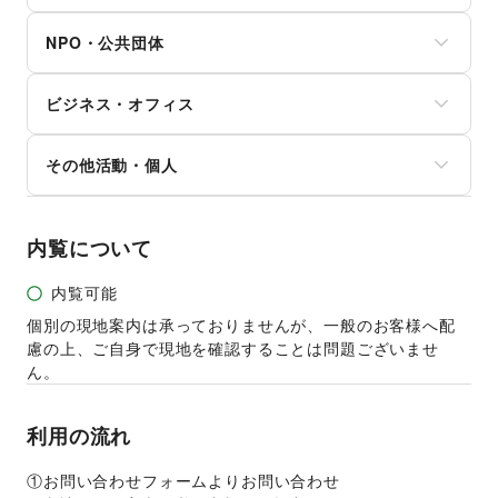
おもちゃ・ホビー
野球
コンタクトレンズ
車
楽器・音楽機材
サッカー
医療・医薬品
NPO・公共団体
バイク・オートバイ
CD・DVD・本・雑誌
バスケットボール
その他美容・健康
自転車・ロードバイク
Webメディア・アプリ
ゴルフ
地方公共団体・行政・政府
マイクロモビリティ
テレビ・ドラマ
その他レジャー・スポーツ
ビジネス・オフィス
外国団体・大使館
その他車・バイク・モビリティ
映画
募金・寄付
音楽・ライブ
法人向けサービス
NPO・ボランティア活動
その他活動・個人
演劇
オフィス家具・OA機器
その他NPO・公共団体
占い
イベント企画・運営
その他活動・個人
公営競技・宝くじ
その他ビジネス・オフィス
その他エンタメ・ガジェット
内覧について
内覧可能
個別の現地案内は承っておりませんが、一般のお客様へ配
慮の上、ご自身で現地を確認することは問題ございませ
ん。
利用の流れ
①お問い合わせフォームよりお問い合わせ