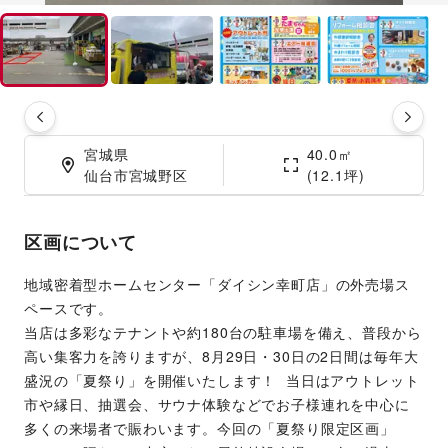
宮城県

40.0㎡

仙台市宮城野区
(12.1坪)
区画について
地域密着型ホームセンター「ダイシン幸町店」の外売場ス
ペースです。
当店は多彩なテナントや約180台の駐車場を備え、普段から
高い集客力を誇りますが、8月29日・30日の2日間は毎年大
盛況の「夏祭り」を開催いたします！  当日はアウトレット
市や縁日、抽選会、サウナ体験などでお子様連れを中心に
多くの来場者で賑わいます。今回の「夏祭り限定区画」