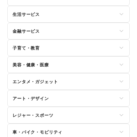
キッズ・ベビー・マタニティ
パン
スポーツ
インテリア
お弁当・惣菜
シーズナルウェア
生活サービス
寝具・ベッド
軽食・ホットスナック
ジュエリー・アクセサリー
家具・家電
コーヒー・紅茶
携帯キャリア・格安SIM
メガネ・アイウェア
キッチン雑貨・調理器具
その他飲料
金融サービス
インターネット・プロバイダ
腕時計
掃除用品・生活便利品
ワイン・洋酒
電気・ガス
靴
文房具
クレジットカード
日本酒・焼酎・地酒
ウォーターサーバー
バッグ・革小物
手芸・ハンドメイド
子育て・教育
保険
食材・調味料
ハウスクリーニング・家事代行
ファッション雑貨
DIY用品・日曜大工
銀行
物産展・マルシェ
定期宅配
和服・着物
ベビー用品
園芸・ガーデニング
住宅ローン
キッチンカー・移動販売
リサイクル雑貨・古本
美容・健康・医療
古着
ランドセル
花・盆栽・ドライフラワー
証券・FX
野菜・果物・生鮮食品
買取査定・金券
その他ファッション
学習教材・通信教育
犬・猫・ペット
不動産投資
その他フード・飲食
ジム・フィットネス
ギフト・プレゼント
子供向け教室・レッスン
日用雑貨
その他金融サービス
エンタメ・ガジェット
ダイエット・健康グッズ
冠婚葬祭
塾・家庭教師
食器・陶磁器
美容・コスメ・香水
資格・習い事
おもちゃ・絵本
その他インテリア・生活雑貨
PC・スマートフォン
ヘアケア・シャンプー
リフォーム
その他子育て・教育
アート・デザイン
スマホアクセサリー
美容家電
住宅（購入・賃貸）
ガジェット
ヘアサロン・ネイルサロン
たばこ
絵画・書
ゲーム
マッサージ・整体
レジャー・スポーツ
修理・メンテナンス
写真・イラストレーション
アニメ
エステ・美容サービス
就職・転職・求人
立体作品・彫刻
コミック・マンガ
旅行・レジャー
健康食品・サプリメント
その他生活サービス
その他アート・デザイン
アイドル・芸能人
車・バイク・モビリティ
キャンプ・アウトドア
女性用品・フェムテック