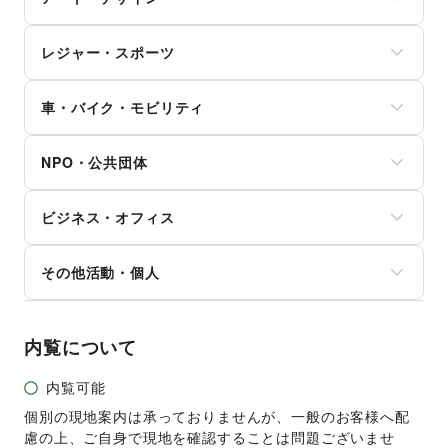
スマホアクセサリー
美容家電
住宅（購入・賃貸）
ガジェット
ヘアサロン・ネイルサロン
たばこ
絵画・書
ゲーム
マッサージ・整体
レジャー・スポーツ
修理・メンテナンス
写真・イラストレーション
アニメ
エステ・美容サービス
就職・転職・求人
立体作品・彫刻
コミック・マンガ
旅行・レジャー
健康食品・サプリメント
その他生活サービス
その他アート・デザイン
アイドル・芸能人
車・バイク・モビリティ
キャンプ・アウトドア
女性用品・フェムテック
おもちゃ・ホビー
野球
コンタクトレンズ
車
楽器・音楽機材
サッカー
医療・医薬品
NPO・公共団体
バイク・オートバイ
CD・DVD・本・雑誌
バスケットボール
その他美容・健康
自転車・ロードバイク
Webメディア・アプリ
ゴルフ
地方公共団体・行政・政府
マイクロモビリティ
テレビ・ドラマ
その他レジャー・スポーツ
ビジネス・オフィス
外国団体・大使館
その他車・バイク・モビリティ
映画
募金・寄付
音楽・ライブ
法人向けサービス
NPO・ボランティア活動
その他活動・個人
演劇
オフィス家具・OA機器
その他NPO・公共団体
占い
イベント企画・運営
その他活動・個人
公営競技・宝くじ
その他ビジネス・オフィス
その他エンタメ・ガジェット
内覧について
内覧可能
個別の現地案内は承っておりませんが、一般のお客様へ配
慮の上、ご自身で現地を確認することは問題ございませ