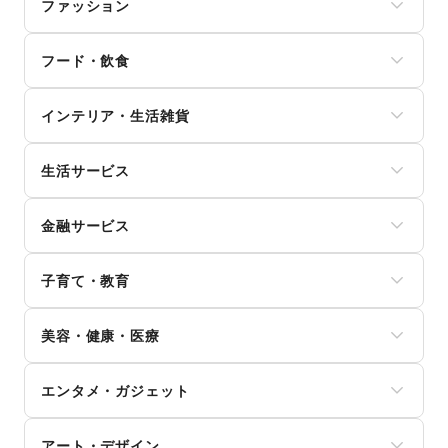
ファッション
メンズファッション
フード・飲食
レディースファッション
ユニセックス
スイーツ・洋菓子
インナー・ルームウェア
インテリア・生活雑貨
和菓子
キッズ・ベビー・マタニティ
パン
スポーツ
インテリア
お弁当・惣菜
シーズナルウェア
生活サービス
寝具・ベッド
軽食・ホットスナック
ジュエリー・アクセサリー
家具・家電
コーヒー・紅茶
携帯キャリア・格安SIM
メガネ・アイウェア
キッチン雑貨・調理器具
その他飲料
金融サービス
インターネット・プロバイダ
腕時計
掃除用品・生活便利品
ワイン・洋酒
電気・ガス
靴
文房具
クレジットカード
日本酒・焼酎・地酒
ウォーターサーバー
バッグ・革小物
手芸・ハンドメイド
子育て・教育
保険
食材・調味料
ハウスクリーニング・家事代行
ファッション雑貨
DIY用品・日曜大工
銀行
物産展・マルシェ
定期宅配
和服・着物
ベビー用品
園芸・ガーデニング
住宅ローン
キッチンカー・移動販売
リサイクル雑貨・古本
美容・健康・医療
古着
ランドセル
花・盆栽・ドライフラワー
証券・FX
野菜・果物・生鮮食品
買取査定・金券
その他ファッション
学習教材・通信教育
犬・猫・ペット
不動産投資
その他フード・飲食
ジム・フィットネス
ギフト・プレゼント
子供向け教室・レッスン
日用雑貨
その他金融サービス
エンタメ・ガジェット
ダイエット・健康グッズ
冠婚葬祭
塾・家庭教師
食器・陶磁器
美容・コスメ・香水
資格・習い事
おもちゃ・絵本
その他インテリア・生活雑貨
PC・スマートフォン
ヘアケア・シャンプー
リフォーム
その他子育て・教育
アート・デザイン