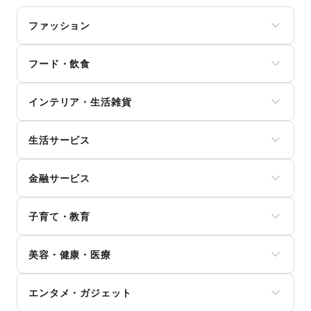
ファッション
メンズファッション
フード・飲食
レディースファッション
ユニセックス
スイーツ・洋菓子
インナー・ルームウェア
インテリア・生活雑貨
和菓子
キッズ・ベビー・マタニティ
パン
スポーツ
インテリア
お弁当・惣菜
シーズナルウェア
生活サービス
寝具・ベッド
軽食・ホットスナック
ジュエリー・アクセサリー
家具・家電
コーヒー・紅茶
携帯キャリア・格安SIM
メガネ・アイウェア
キッチン雑貨・調理器具
その他飲料
金融サービス
インターネット・プロバイダ
腕時計
掃除用品・生活便利品
ワイン・洋酒
電気・ガス
靴
文房具
クレジットカード
日本酒・焼酎・地酒
ウォーターサーバー
バッグ・革小物
手芸・ハンドメイド
子育て・教育
保険
食材・調味料
ハウスクリーニング・家事代行
ファッション雑貨
DIY用品・日曜大工
銀行
物産展・マルシェ
定期宅配
和服・着物
ベビー用品
園芸・ガーデニング
住宅ローン
キッチンカー・移動販売
リサイクル雑貨・古本
美容・健康・医療
古着
ランドセル
花・盆栽・ドライフラワー
証券・FX
野菜・果物・生鮮食品
買取査定・金券
その他ファッション
学習教材・通信教育
犬・猫・ペット
不動産投資
その他フード・飲食
ジム・フィットネス
ギフト・プレゼント
子供向け教室・レッスン
日用雑貨
その他金融サービス
エンタメ・ガジェット
ダイエット・健康グッズ
冠婚葬祭
塾・家庭教師
食器・陶磁器
美容・コスメ・香水