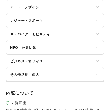
資格・習い事
おもちゃ・絵本
その他インテリア・生活雑貨
PC・スマートフォン
ヘアケア・シャンプー
リフォーム
その他子育て・教育
アート・デザイン
スマホアクセサリー
美容家電
住宅（購入・賃貸）
ガジェット
ヘアサロン・ネイルサロン
たばこ
絵画・書
ゲーム
マッサージ・整体
レジャー・スポーツ
修理・メンテナンス
写真・イラストレーション
アニメ
エステ・美容サービス
就職・転職・求人
立体作品・彫刻
コミック・マンガ
旅行・レジャー
健康食品・サプリメント
その他生活サービス
その他アート・デザイン
アイドル・芸能人
車・バイク・モビリティ
キャンプ・アウトドア
女性用品・フェムテック
おもちゃ・ホビー
野球
コンタクトレンズ
車
楽器・音楽機材
サッカー
医療・医薬品
NPO・公共団体
バイク・オートバイ
CD・DVD・本・雑誌
バスケットボール
その他美容・健康
自転車・ロードバイク
Webメディア・アプリ
ゴルフ
地方公共団体・行政・政府
マイクロモビリティ
テレビ・ドラマ
その他レジャー・スポーツ
ビジネス・オフィス
外国団体・大使館
その他車・バイク・モビリティ
映画
募金・寄付
音楽・ライブ
法人向けサービス
NPO・ボランティア活動
その他活動・個人
演劇
オフィス家具・OA機器
その他NPO・公共団体
占い
イベント企画・運営
その他活動・個人
公営競技・宝くじ
その他ビジネス・オフィス
その他エンタメ・ガジェット
内覧について
内覧可能
個別の現地案内は承っておりませんが、一般のお客様へ配