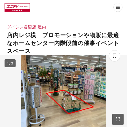
ダイシン岩沼店
屋内
店内レジ横 プロモーションや物販に最適
なホームセンター内階段前の催事イベント
スペース
1
/
2