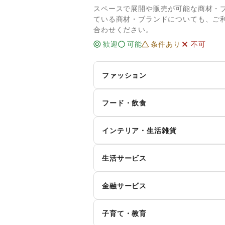
スペースで展開や販売が可能な商材・
ている商材・ブランドについても、ご
合わせください。
歓迎
可能
条件あり
不可
ファッション
メンズファッション
レ
フード・飲食
キ
インナー・ルームウェア
スイーツ・洋菓子
和
ィ
インテリア・生活雑貨
お弁当・惣菜
軽
シーズナルウェア
ジ
インテリア
寝
生活サービス
その他飲料
ワ
腕時計
靴
キッチン雑貨・調理器具
掃
イ
食材・調味料
物
ファッション雑貨
和
携帯キャリア・格安SIM
金融サービス
手芸・ハンドメイド
D
ダ
野菜・果物・生鮮食品
そ
その他ファッション
クレジットカード
保
花・盆栽・ドライフラワー
犬
ハ
ウォーターサーバー
子育て・教育
代
住宅ローン
証
そ