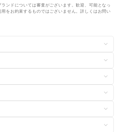
ブランドについては審査がございます。歓迎、可能となっ
利用をお約束するものではございません。詳しくはお問い
ディースファッション
ユニセックス
ッズ・ベビー・マタニテ
スポーツ
菓子
パン
食・ホットスナック
コーヒー・紅茶
ュエリー・アクセサリー
メガネ・アイウェア
具・ベッド
家具・家電
イン・洋酒
日本酒・焼酎・地酒
バッグ・革小物
除用品・生活便利品
文房具
ンターネット・プロバイ
産展・マルシェ
キッチンカー・移動販売
服・着物
古着
電気・ガス
IY用品・日曜大工
園芸・ガーデニング
の他フード・飲食
険
銀行
・猫・ペット
日用雑貨
ウスクリーニング・家事
定期宅配
行
券・FX
不動産投資
の他インテリア・生活雑