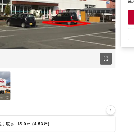
携
祝：
ウ
円
宅
0
冠
5,
教
0
美
祝
そ
1,
【
平
円
広さ
15.0㎡ (4.53坪)