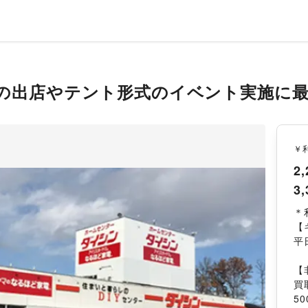
の出店やテント形式のイベント実施に
￥
2,
3,
＊
【
平
【
買
50