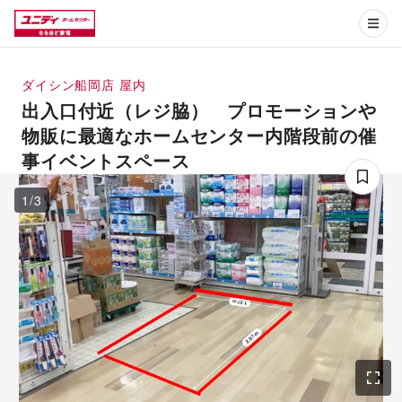
ダイシン船岡店
屋内
出入口付近（レジ脇） プロモーションや
物販に最適なホームセンター内階段前の催
事イベントスペース
1
/
3