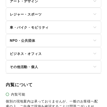
その他子育て・教育
アート・デザイン
スマホアクセサリー
美容家電
住宅（購入・賃貸）
ガジェット
ヘアサロン・ネイルサロン
たばこ
絵画・書
ゲーム
マッサージ・整体
レジャー・スポーツ
修理・メンテナンス
写真・イラストレーション
アニメ
エステ・美容サービス
就職・転職・求人
立体作品・彫刻
コミック・マンガ
旅行・レジャー
健康食品・サプリメント
その他生活サービス
その他アート・デザイン
アイドル・芸能人
車・バイク・モビリティ
キャンプ・アウトドア
女性用品・フェムテック
おもちゃ・ホビー
野球
コンタクトレンズ
車
楽器・音楽機材
サッカー
医療・医薬品
NPO・公共団体
バイク・オートバイ
CD・DVD・本・雑誌
バスケットボール
その他美容・健康
自転車・ロードバイク
Webメディア・アプリ
ゴルフ
地方公共団体・行政・政府
マイクロモビリティ
テレビ・ドラマ
その他レジャー・スポーツ
ビジネス・オフィス
外国団体・大使館
その他車・バイク・モビリティ
映画
募金・寄付
音楽・ライブ
法人向けサービス
NPO・ボランティア活動
その他活動・個人
演劇
オフィス家具・OA機器
その他NPO・公共団体
占い
イベント企画・運営
その他活動・個人
公営競技・宝くじ
その他ビジネス・オフィス
その他エンタメ・ガジェット
内覧について
内覧可能
個別の現地案内は承っておりませんが、一般のお客様へ配
慮の上、ご自身で現地を確認することは問題ございませ