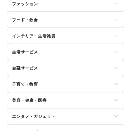
ファッション
メンズファッション
フード・飲食
レディースファッション
ユニセックス
スイーツ・洋菓子
インナー・ルームウェア
インテリア・生活雑貨
和菓子
キッズ・ベビー・マタニティ
パン
スポーツ
インテリア
お弁当・惣菜
シーズナルウェア
生活サービス
寝具・ベッド
軽食・ホットスナック
ジュエリー・アクセサリー
家具・家電
コーヒー・紅茶
携帯キャリア・格安SIM
メガネ・アイウェア
キッチン雑貨・調理器具
その他飲料
金融サービス
インターネット・プロバイダ
腕時計
掃除用品・生活便利品
ワイン・洋酒
電気・ガス
靴
文房具
クレジットカード
日本酒・焼酎・地酒
ウォーターサーバー
バッグ・革小物
手芸・ハンドメイド
子育て・教育
保険
食材・調味料
ハウスクリーニング・家事代行
ファッション雑貨
DIY用品・日曜大工
銀行
物産展・マルシェ
定期宅配
和服・着物
ベビー用品
園芸・ガーデニング
住宅ローン
キッチンカー・移動販売
リサイクル雑貨・古本
美容・健康・医療
古着
ランドセル
花・盆栽・ドライフラワー
証券・FX
野菜・果物・生鮮食品
買取査定・金券
その他ファッション
学習教材・通信教育
犬・猫・ペット
不動産投資
その他フード・飲食
ジム・フィットネス
ギフト・プレゼント
子供向け教室・レッスン
日用雑貨
その他金融サービス
エンタメ・ガジェット
ダイエット・健康グッズ
冠婚葬祭
塾・家庭教師
食器・陶磁器
美容・コスメ・香水
資格・習い事
おもちゃ・絵本
その他インテリア・生活雑貨
PC・スマートフォン
ヘアケア・シャンプー
リフォーム