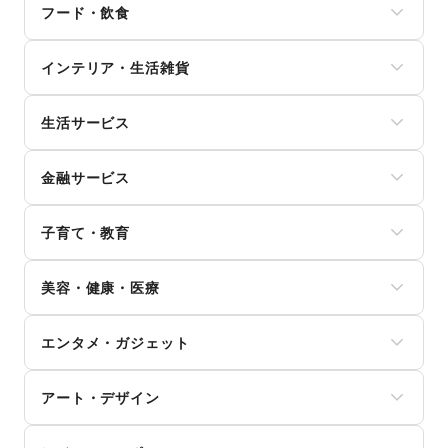
フード・飲食
レディースファッション
ユニセックス
スイーツ・洋菓子
インナー・ルームウェア
インテリア・生活雑貨
和菓子
キッズ・ベビー・マタニティ
パン
スポーツ
インテリア
お弁当・惣菜
シーズナルウェア
生活サービス
寝具・ベッド
軽食・ホットスナック
ジュエリー・アクセサリー
家具・家電
コーヒー・紅茶
携帯キャリア・格安SIM
メガネ・アイウェア
キッチン雑貨・調理器具
その他飲料
金融サービス
インターネット・プロバイダ
腕時計
掃除用品・生活便利品
ワイン・洋酒
電気・ガス
靴
文房具
クレジットカード
日本酒・焼酎・地酒
ウォーターサーバー
バッグ・革小物
手芸・ハンドメイド
子育て・教育
保険
食材・調味料
ハウスクリーニング・家事代行
ファッション雑貨
DIY用品・日曜大工
銀行
物産展・マルシェ
定期宅配
和服・着物
ベビー用品
園芸・ガーデニング
住宅ローン
キッチンカー・移動販売
リサイクル雑貨・古本
美容・健康・医療
古着
ランドセル
花・盆栽・ドライフラワー
証券・FX
野菜・果物・生鮮食品
買取査定・金券
その他ファッション
学習教材・通信教育
犬・猫・ペット
不動産投資
その他フード・飲食
ジム・フィットネス
ギフト・プレゼント
子供向け教室・レッスン
日用雑貨
その他金融サービス
エンタメ・ガジェット
ダイエット・健康グッズ
冠婚葬祭
塾・家庭教師
食器・陶磁器
美容・コスメ・香水
資格・習い事
おもちゃ・絵本
その他インテリア・生活雑貨
PC・スマートフォン
ヘアケア・シャンプー
リフォーム
その他子育て・教育
アート・デザイン
スマホアクセサリー
美容家電
住宅（購入・賃貸）
ガジェット
ヘアサロン・ネイルサロン
たばこ
絵画・書
ゲーム