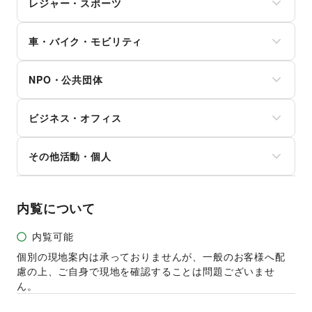
マッサージ・整体
レジャー・スポーツ
修理・メンテナンス
写真・イラストレーション
アニメ
エステ・美容サービス
就職・転職・求人
立体作品・彫刻
コミック・マンガ
旅行・レジャー
健康食品・サプリメント
その他生活サービス
その他アート・デザイン
アイドル・芸能人
車・バイク・モビリティ
キャンプ・アウトドア
女性用品・フェムテック
おもちゃ・ホビー
野球
コンタクトレンズ
車
楽器・音楽機材
サッカー
医療・医薬品
NPO・公共団体
バイク・オートバイ
CD・DVD・本・雑誌
バスケットボール
その他美容・健康
自転車・ロードバイク
Webメディア・アプリ
ゴルフ
地方公共団体・行政・政府
マイクロモビリティ
テレビ・ドラマ
その他レジャー・スポーツ
ビジネス・オフィス
外国団体・大使館
その他車・バイク・モビリティ
映画
募金・寄付
音楽・ライブ
法人向けサービス
NPO・ボランティア活動
その他活動・個人
演劇
オフィス家具・OA機器
その他NPO・公共団体
占い
イベント企画・運営
その他活動・個人
公営競技・宝くじ
その他ビジネス・オフィス
その他エンタメ・ガジェット
内覧について
内覧可能
個別の現地案内は承っておりませんが、一般のお客様へ配
慮の上、ご自身で現地を確認することは問題ございませ
ん。