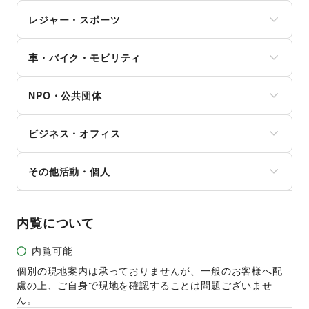
ヘアサロン・ネイルサロン
たばこ
絵画・書
ゲーム
マッサージ・整体
レジャー・スポーツ
修理・メンテナンス
写真・イラストレーション
アニメ
エステ・美容サービス
就職・転職・求人
立体作品・彫刻
コミック・マンガ
旅行・レジャー
健康食品・サプリメント
その他生活サービス
その他アート・デザイン
アイドル・芸能人
車・バイク・モビリティ
キャンプ・アウトドア
女性用品・フェムテック
おもちゃ・ホビー
野球
コンタクトレンズ
車
楽器・音楽機材
サッカー
医療・医薬品
NPO・公共団体
バイク・オートバイ
CD・DVD・本・雑誌
バスケットボール
その他美容・健康
自転車・ロードバイク
Webメディア・アプリ
ゴルフ
地方公共団体・行政・政府
マイクロモビリティ
テレビ・ドラマ
その他レジャー・スポーツ
ビジネス・オフィス
外国団体・大使館
その他車・バイク・モビリティ
映画
募金・寄付
音楽・ライブ
法人向けサービス
NPO・ボランティア活動
その他活動・個人
演劇
オフィス家具・OA機器
その他NPO・公共団体
占い
イベント企画・運営
その他活動・個人
公営競技・宝くじ
その他ビジネス・オフィス
その他エンタメ・ガジェット
内覧について
内覧可能
個別の現地案内は承っておりませんが、一般のお客様へ配
慮の上、ご自身で現地を確認することは問題ございませ
ん。