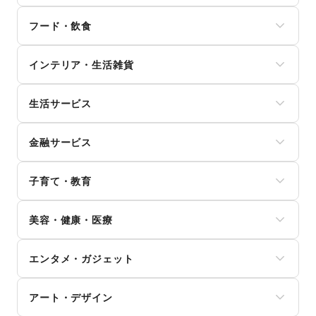
メンズファッション
フード・飲食
レディースファッション
ユニセックス
スイーツ・洋菓子
インナー・ルームウェア
インテリア・生活雑貨
和菓子
キッズ・ベビー・マタニティ
パン
スポーツ
インテリア
お弁当・惣菜
シーズナルウェア
生活サービス
寝具・ベッド
軽食・ホットスナック
ジュエリー・アクセサリー
家具・家電
コーヒー・紅茶
携帯キャリア・格安SIM
メガネ・アイウェア
キッチン雑貨・調理器具
その他飲料
金融サービス
インターネット・プロバイダ
腕時計
掃除用品・生活便利品
ワイン・洋酒
電気・ガス
靴
文房具
クレジットカード
日本酒・焼酎・地酒
ウォーターサーバー
バッグ・革小物
手芸・ハンドメイド
子育て・教育
保険
食材・調味料
ハウスクリーニング・家事代行
ファッション雑貨
DIY用品・日曜大工
銀行
物産展・マルシェ
定期宅配
和服・着物
ベビー用品
園芸・ガーデニング
住宅ローン
キッチンカー・移動販売
リサイクル雑貨・古本
美容・健康・医療
古着
ランドセル
花・盆栽・ドライフラワー
証券・FX
野菜・果物・生鮮食品
買取査定・金券
その他ファッション
学習教材・通信教育
犬・猫・ペット
不動産投資
その他フード・飲食
ジム・フィットネス
ギフト・プレゼント
子供向け教室・レッスン
日用雑貨
その他金融サービス
エンタメ・ガジェット
ダイエット・健康グッズ
冠婚葬祭
塾・家庭教師
食器・陶磁器
美容・コスメ・香水
資格・習い事
おもちゃ・絵本
その他インテリア・生活雑貨
PC・スマートフォン
ヘアケア・シャンプー
リフォーム
その他子育て・教育
アート・デザイン
スマホアクセサリー
美容家電
住宅（購入・賃貸）
ガジェット