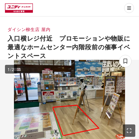
ダイシン柳生店
屋内
入口横レジ付近 プロモーションや物販に
最適なホームセンター内階段前の催事イベ
ントスペース
1
/
2