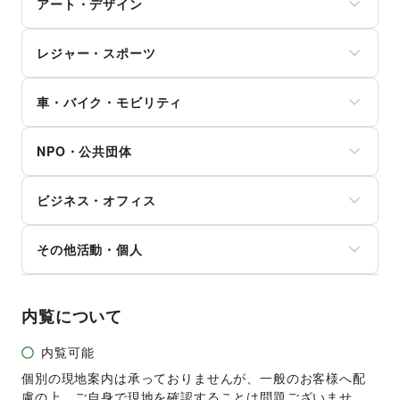
その他子育て・教育
アート・デザイン
スマホアクセサリー
美容家電
住宅（購入・賃貸）
ガジェット
ヘアサロン・ネイルサロン
たばこ
絵画・書
ゲーム
マッサージ・整体
レジャー・スポーツ
修理・メンテナンス
写真・イラストレーション
アニメ
エステ・美容サービス
就職・転職・求人
立体作品・彫刻
コミック・マンガ
旅行・レジャー
健康食品・サプリメント
その他生活サービス
その他アート・デザイン
アイドル・芸能人
車・バイク・モビリティ
キャンプ・アウトドア
女性用品・フェムテック
おもちゃ・ホビー
野球
コンタクトレンズ
車
楽器・音楽機材
サッカー
医療・医薬品
NPO・公共団体
バイク・オートバイ
CD・DVD・本・雑誌
バスケットボール
その他美容・健康
自転車・ロードバイク
Webメディア・アプリ
ゴルフ
地方公共団体・行政・政府
マイクロモビリティ
テレビ・ドラマ
その他レジャー・スポーツ
ビジネス・オフィス
外国団体・大使館
その他車・バイク・モビリティ
映画
募金・寄付
音楽・ライブ
法人向けサービス
NPO・ボランティア活動
その他活動・個人
演劇
オフィス家具・OA機器
その他NPO・公共団体
占い
イベント企画・運営
その他活動・個人
公営競技・宝くじ
その他ビジネス・オフィス
その他エンタメ・ガジェット
内覧について
内覧可能
個別の現地案内は承っておりませんが、一般のお客様へ配
慮の上、ご自身で現地を確認することは問題ございませ