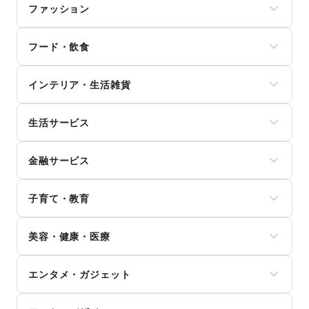
ファッション
メンズファッション
フード・飲食
レディースファッション
ユニセックス
スイーツ・洋菓子
インナー・ルームウェア
インテリア・生活雑貨
和菓子
キッズ・ベビー・マタニティ
パン
スポーツ
インテリア
お弁当・惣菜
シーズナルウェア
生活サービス
寝具・ベッド
軽食・ホットスナック
ジュエリー・アクセサリー
家具・家電
コーヒー・紅茶
携帯キャリア・格安SIM
メガネ・アイウェア
キッチン雑貨・調理器具
その他飲料
金融サービス
インターネット・プロバイダ
腕時計
掃除用品・生活便利品
ワイン・洋酒
電気・ガス
靴
文房具
クレジットカード
日本酒・焼酎・地酒
ウォーターサーバー
バッグ・革小物
手芸・ハンドメイド
子育て・教育
保険
食材・調味料
ハウスクリーニング・家事代行
ファッション雑貨
DIY用品・日曜大工
銀行
物産展・マルシェ
定期宅配
和服・着物
ベビー用品
園芸・ガーデニング
住宅ローン
キッチンカー・移動販売
リサイクル雑貨・古本
美容・健康・医療
古着
ランドセル
花・盆栽・ドライフラワー
証券・FX
野菜・果物・生鮮食品
買取査定・金券
その他ファッション
学習教材・通信教育
犬・猫・ペット
不動産投資
その他フード・飲食
ジム・フィットネス
ギフト・プレゼント
子供向け教室・レッスン
日用雑貨
その他金融サービス
エンタメ・ガジェット
ダイエット・健康グッズ
冠婚葬祭
塾・家庭教師
食器・陶磁器
美容・コスメ・香水
資格・習い事
おもちゃ・絵本
その他インテリア・生活雑貨
PC・スマートフォン
ヘアケア・シャンプー
リフォーム