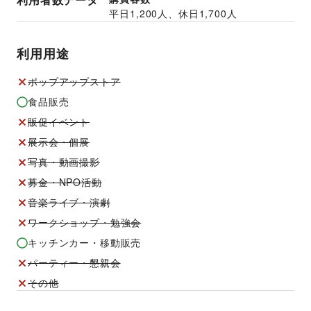
平日
1,200
人、休日
1,700
人
利用用途
ポップアップストア
食品販売
販促イベント
展示会・個展
写真・動画撮影
募金・NPO活動
音楽ライブ・演劇
ワークショップ・勉強会
キッチンカー・移動販売
パーティー・懇親会
その他