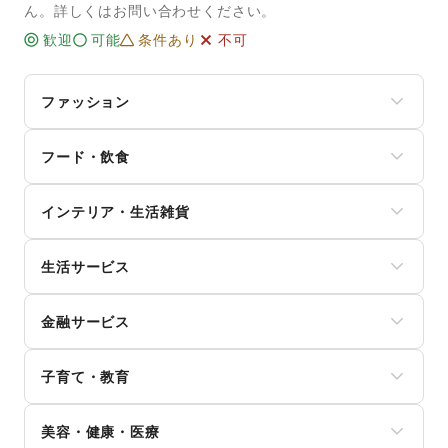
ん。詳しくはお問い合わせください。
歓迎
可能
条件あり
不可
ファッション
メンズファッション
フード・飲食
レディースファッション
ユニセックス
スイーツ・洋菓子
インナー・ルームウェア
インテリア・生活雑貨
和菓子
キッズ・ベビー・マタニティ
パン
スポーツ
インテリア
お弁当・惣菜
シーズナルウェア
生活サービス
寝具・ベッド
軽食・ホットスナック
ジュエリー・アクセサリー
家具・家電
コーヒー・紅茶
携帯キャリア・格安SIM
メガネ・アイウェア
キッチン雑貨・調理器具
その他飲料
金融サービス
インターネット・プロバイダ
腕時計
掃除用品・生活便利品
ワイン・洋酒
電気・ガス
靴
文房具
クレジットカード
日本酒・焼酎・地酒
ウォーターサーバー
バッグ・革小物
手芸・ハンドメイド
子育て・教育
保険
食材・調味料
ハウスクリーニング・家事代行
ファッション雑貨
DIY用品・日曜大工
銀行
物産展・マルシェ
定期宅配
和服・着物
ベビー用品
園芸・ガーデニング
住宅ローン
キッチンカー・移動販売
リサイクル雑貨・古本
美容・健康・医療
古着
ランドセル
花・盆栽・ドライフラワー
証券・FX
野菜・果物・生鮮食品