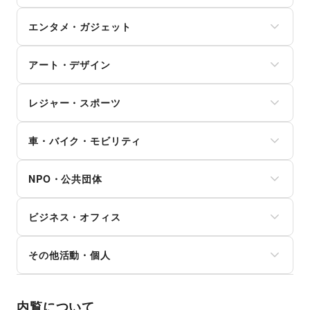
買取査定・金券
その他ファッション
学習教材・通信教育
犬・猫・ペット
不動産投資
その他フード・飲食
ジム・フィットネス
ギフト・プレゼント
子供向け教室・レッスン
日用雑貨
その他金融サービス
エンタメ・ガジェット
ダイエット・健康グッズ
冠婚葬祭
塾・家庭教師
食器・陶磁器
美容・コスメ・香水
資格・習い事
おもちゃ・絵本
その他インテリア・生活雑貨
PC・スマートフォン
ヘアケア・シャンプー
リフォーム
その他子育て・教育
アート・デザイン
スマホアクセサリー
美容家電
住宅（購入・賃貸）
ガジェット
ヘアサロン・ネイルサロン
たばこ
絵画・書
ゲーム
マッサージ・整体
レジャー・スポーツ
修理・メンテナンス
写真・イラストレーション
アニメ
エステ・美容サービス
就職・転職・求人
立体作品・彫刻
コミック・マンガ
旅行・レジャー
健康食品・サプリメント
その他生活サービス
その他アート・デザイン
アイドル・芸能人
車・バイク・モビリティ
キャンプ・アウトドア
女性用品・フェムテック
おもちゃ・ホビー
野球
コンタクトレンズ
車
楽器・音楽機材
サッカー
医療・医薬品
NPO・公共団体
バイク・オートバイ
CD・DVD・本・雑誌
バスケットボール
その他美容・健康
自転車・ロードバイク
Webメディア・アプリ
ゴルフ
地方公共団体・行政・政府
マイクロモビリティ
テレビ・ドラマ
その他レジャー・スポーツ
ビジネス・オフィス
外国団体・大使館
その他車・バイク・モビリティ
映画
募金・寄付
音楽・ライブ
法人向けサービス
NPO・ボランティア活動
その他活動・個人
演劇
オフィス家具・OA機器
その他NPO・公共団体
占い
イベント企画・運営
その他活動・個人
公営競技・宝くじ
その他ビジネス・オフィス
その他エンタメ・ガジェット
内覧について