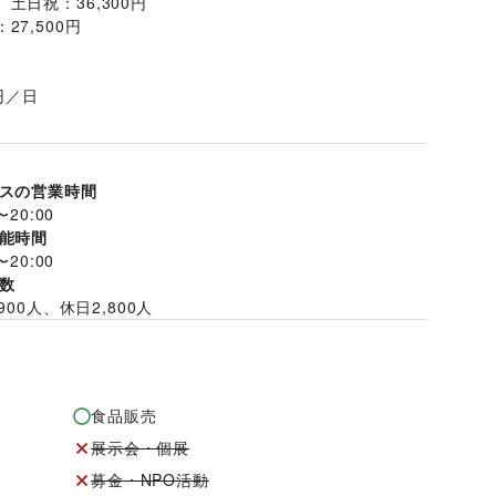
土日祝：36,300円
27,500円
円／日
スの営業時間
〜
20:00
能時間
〜
20:00
数
900
人、休日
2,800
人
食品販売
展示会・個展
募金・NPO活動