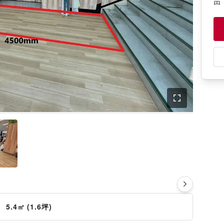
円
そ
祝：
【
平
円
さ
5.4㎡ (1.6坪)