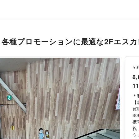
 各種プロモーションに最適な2Fエス
￥
8,
11
＊
【
買
80
携
祝：
ウ