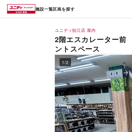
施設一覧
区画を探す
ユニディ狛江店
屋内
2階エスカレーター前
ントスペース
1
/
2