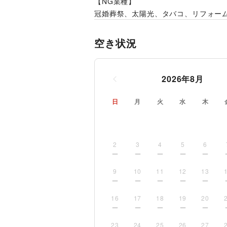
【NG業種】
冠婚葬祭、太陽光、タバコ、リフォー
空き状況
2026
年
8
月
日
月
火
水
木
2
3
4
5
6
9
10
11
12
13
16
17
18
19
20
23
24
25
26
27