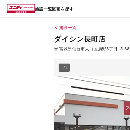
施設一覧
区画を探す
施設一覧
ダイシン長町店
宮城県
仙台市太白区
鹿野3丁目15-38
1
/
1